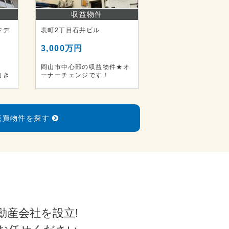
収益物件
ジデ
表町2丁目石井ビル
3,000万円
岡山市中心部の収益物件★オ
向き
ーナーチェンジです！
売買物件を探す
動産会社を設立!