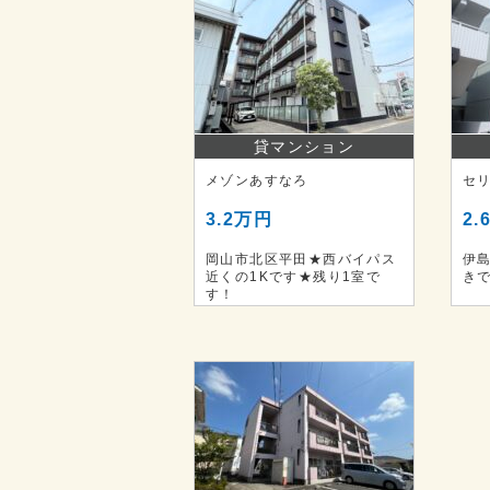
貸マンション
メゾンあすなろ
セ
3.2万円
2.
岡山市北区平田★西バイパス
伊
近くの1Kです★残り1室で
き
す！