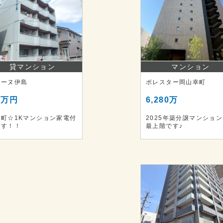
貸マンション
マンション
リーヌ伊島
ポレスター岡山幸町
6万円
6,280万
島町☆1Kマンション家電付
2025年築分譲マンショ
です！！
最上階です♪