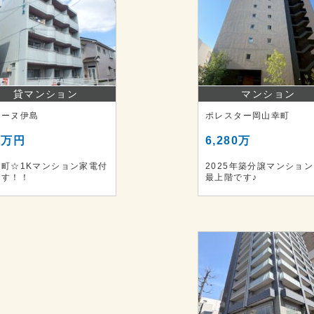
貸マンション
マンション
リーヌ伊島
ポレスター岡山幸町
6万円
6,280万
島町☆1Kマンション家電付
2025年築分譲マンショ
です！！
最上階です♪