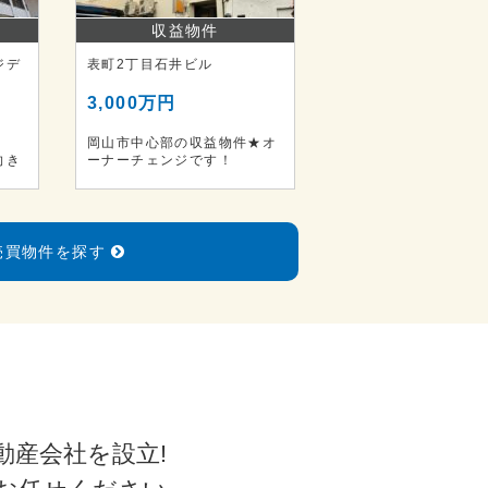
収益物件
ジデ
表町2丁目石井ビル
3,000万円
岡山市中心部の収益物件★オ
向き
ーナーチェンジです！
売買物件を探す
動産会社を設立!