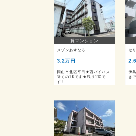
貸マンション
メゾンあすなろ
セ
3.2万円
2.
岡山市北区平田★西バイパス
伊
近くの1Kです★残り1室で
き
す！