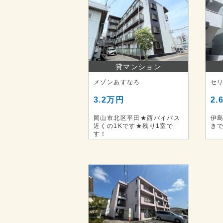
貸マンション
メゾンあすなろ
セ
3.2万円
2.
岡山市北区平田★西バイパス
伊
近くの1Kです★残り1室で
き
す！