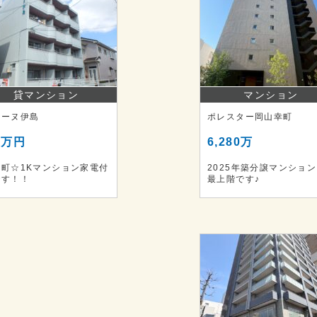
貸マンション
マンション
リーヌ伊島
ポレスター岡山幸町
6万円
6,280万
島町☆1Kマンション家電付
2025年築分譲マンショ
です！！
最上階です♪