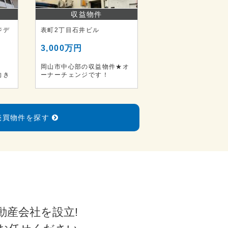
収益物件
ジデ
表町2丁目石井ビル
3,000万円
岡山市中心部の収益物件★オ
向き
ーナーチェンジです！
売買物件を探す
動産会社を設立!